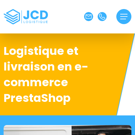
Logistique et
livraison en e-
commerce
PrestaShop