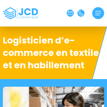
Logisticien d’e-
commerce en textile
et en habillement